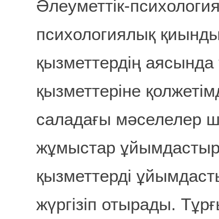
Әлеуметтік-психологи
психологиялық қиынды
қызметтердің аясында
қызметтеріне қолжетім
саладағы мәселелер ш
жұмыстар ұйымдастыр
қызметтерді ұйымдаст
жүргізіп отырады. Тұ