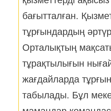
қызметтерді ақысыз
бағытталған. Қызмет
тұрғындардың әртүрл
Орталықтың мақсат
тұрақтылығын ныға
жағдайларда тұрғын
табылады. Бұл мекем