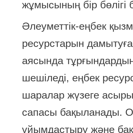
жұмысының бір бөлігі
Әлеуметтік-еңбек қыз
ресурстарын дамытуға 
аясында тұрғындардың
шешіледі, еңбек ресур
шаралар жүзеге асыр
сапасы бақыланады. О
ұйымдастыру және бақы