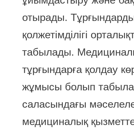
ұйымдастыру және бақы
отырады. Тұрғындарды
қолжетімділігі орталық
табылады. Медициналық
тұрғындарға қолдау к
жұмысы болып табыла
саласындағы мәселел
медициналық қызметте