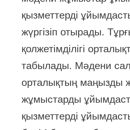
қызметтерді ұйымдаст
жүргізіп отырады. Тұр
қолжетімділігі орталық
табылады. Мәдени са
орталықтың маңызды 
жұмыстарды ұйымдаст
қызметтерді ұйымдаст