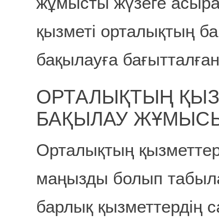
жұмысты жүзеге асыр
қызметі орталықтың б
бақылауға бағытталған
ОРТАЛЫҚТЫҢ ҚЫЗ
БАҚЫЛАУ ЖҰМЫС
Орталықтың қызметтер
маңызды болып табыл
барлық қызметтердің с