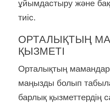
ұйымдастыру және бақы
тиіс.
ОРТАЛЫҚТЫҢ М
ҚЫЗМЕТІ
Орталықтың мамандар 
маңызды болып табыл
барлық қызметтердің с