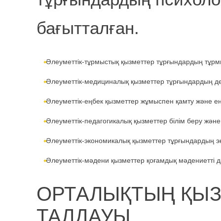
бағытталған.
Әлеуметтік-тұрмыстық қызметтер тұрғындардың тұрм
Әлеуметтік-медициналық қызметтер тұрғындардың де
Әлеуметтік-еңбек қызметтер жұмыспен қамту және ең
Әлеуметтік-педагогикалық қызметтер білім беру жән
Әлеуметтік-экономикалық қызметтер тұрғындардың 
Әлеуметтік-мәдени қызметтер қоғамдық мәдениетті д
ОРТАЛЫҚТЫҢ ҚЫ
ТАЛДАУЫ