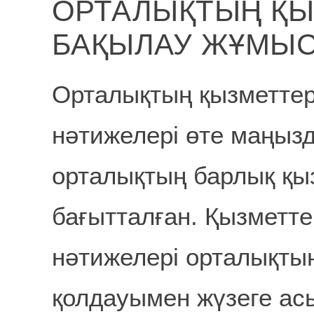
ОРТАЛЫҚТЫҢ ҚЫ
БАҚЫЛАУ ЖҰМЫ
Орталықтың қызметте
нәтижелері өте маңыз
орталықтың барлық қы
бағытталған. Қызметт
нәтижелері орталықт
қолдауымен жүзеге а