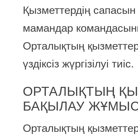
Қызметтердің сапасын
мамандар командасын
Орталықтың қызметтер
үздіксіз жүргізілуі тиіс.
ОРТАЛЫҚТЫҢ ҚЫ
БАҚЫЛАУ ЖҰМЫ
Орталықтың қызметте