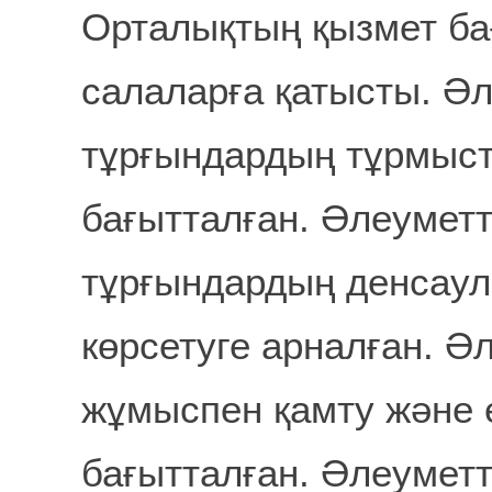
Орталықтың қызмет бағ
салаларға қатысты. Ә
тұрғындардың тұрмыс
бағытталған. Әлеумет
тұрғындардың денсаул
көрсетуге арналған. Ә
жұмыспен қамту және 
бағытталған. Әлеуметт