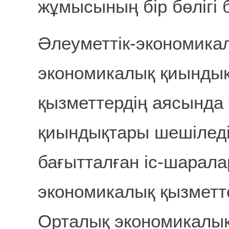
жұмысының бір бөлігі
Әлеуметтік-экономика
экономикалық қиындық
қызметтердің аясында
қиындықтары шешіледі
бағытталған іс-шарал
экономикалық қызметт
Орталық экономикалық