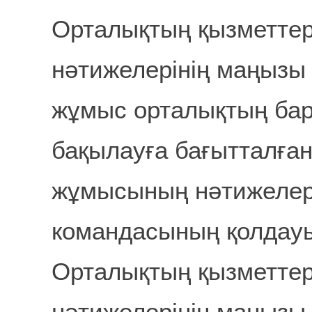
Орталықтың қызметте
нәтижелерінің маңызы
жұмыс орталықтың бар
бақылауға бағытталған
жұмысының нәтижелер
командасының қолдау
Орталықтың қызметте