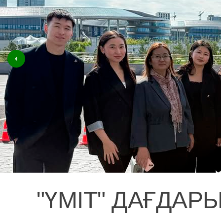
"ҮМІТ" ДАҒДАР