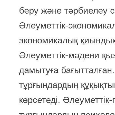
беру және тәрбиелеу 
Әлеуметтік-экономика
экономикалық қиындық
Әлеуметтік-мәдени қы
дамытуға бағытталған.
тұрғындардың құқықты
көрсетеді. Әлеуметтік
тұрғындардың психол