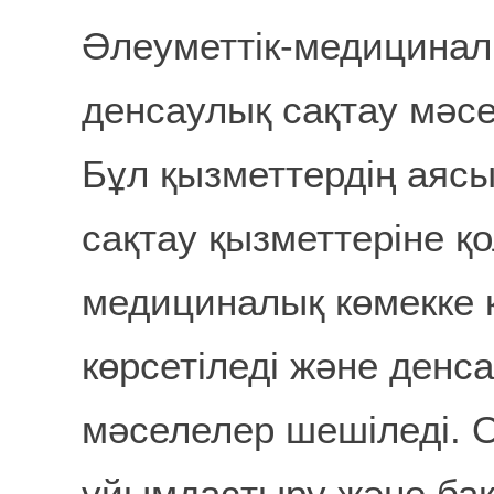
Әлеуметтік-медицинал
денсаулық сақтау мәсе
Бұл қызметтердің аяс
сақтау қызметтеріне қо
медициналық көмекке қ
көрсетіледі және денс
мәселелер шешіледі. 