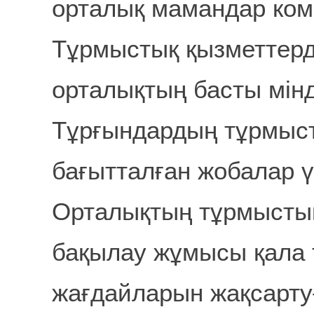
орталық мамандар кома
Тұрмыстық қызметтер
орталықтың басты мінд
Тұрғындардың тұрмыст
бағытталған жобалар үз
Орталықтың тұрмыстық
бақылау жұмысы қала 
жағдайларын жақсартуғ