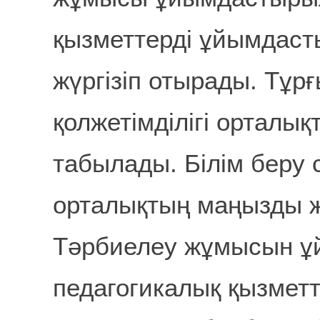
қызметтерді ұйымдаст
жүргізіп отырады. Тұр
қолжетімділігі орталық
табылады. Білім беру
орталықтың маңызды 
Тәрбиелеу жұмысын ұ
педагогикалық қызмет