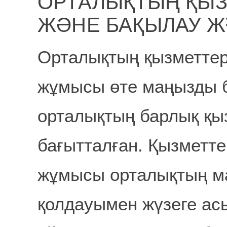
ОРТАЛЫҚТЫҢ ҚЫЗ
ЖӘНЕ БАҚЫЛАУ 
Орталықтың қызметтер
жұмысы өте маңызды 
орталықтың барлық қы
бағытталған. Қызметт
жұмысы орталықтың м
қолдауымен жүзеге ас