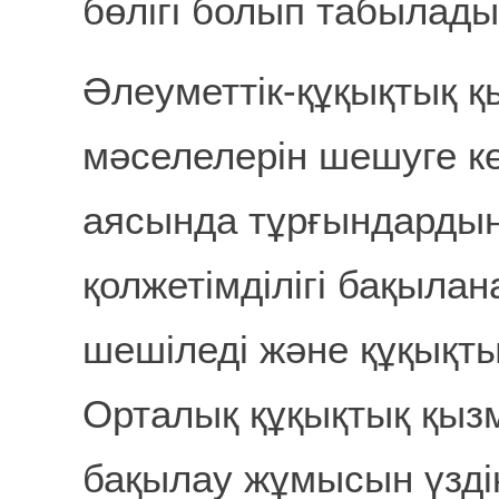
бөлігі болып табылады
Әлеуметтік-құқықтық 
мәселелерін шешуге кө
аясында тұрғындардың
қолжетімділігі бақыла
шешіледі және құқық
Орталық құқықтық қыз
бақылау жұмысын үздік