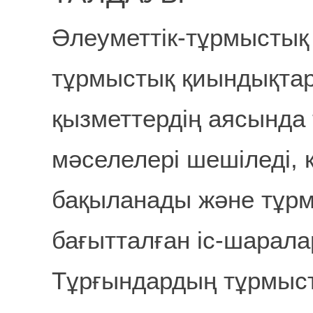
Әлеуметтік-тұрмыстық
тұрмыстық қиындықтар
қызметтердің аясында
мәселелері шешіледі,
бақыланады және тұрм
бағытталған іс-шарал
Тұрғындардың тұрмыс