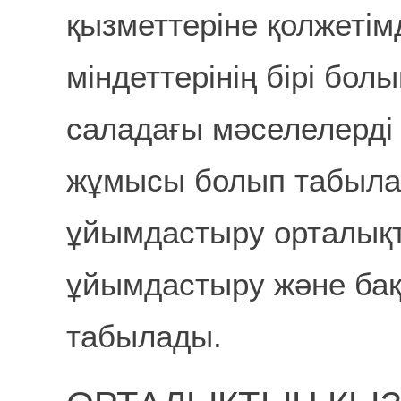
қызметтеріне қолжетім
міндеттерінің бірі бо
саладағы мәселелерд
жұмысы болып табыла
ұйымдастыру орталықт
ұйымдастыру және бақ
табылады.