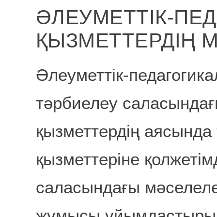
ӘЛЕУМЕТТІК-ПЕ
ҚЫЗМЕТТЕРДІҢ 
Әлеуметтік-педагогика
тәрбиелеу саласындағ
қызметтердің аясында 
қызметтеріне қолжетімд
саласындағы мәселеле
жұмысы ұйымдастырыл