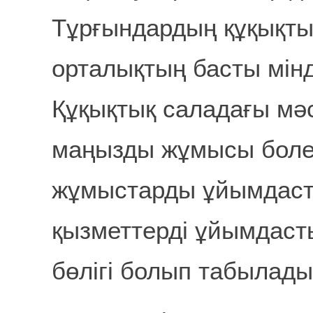
Тұрғындардың құқықтық
орталықтың басты мінд
Құқықтық саладағы мә
маңызды жұмысы боле
жұмыстарды ұйымдаст
қызметтерді ұйымдаст
бөлігі болып табылады