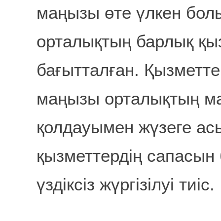
маңызы өте үлкен бол
орталықтың барлық қы
бағытталған. Қызметт
маңызы орталықтың м
қолдауымен жүзеге а
қызметтердің сапасы
үздіксіз жүргізілуі тиіс.