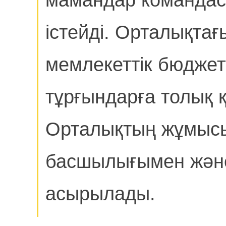
мамандар команда
істейді. Орталықта
мемлекеттік бюдже
тұрғындарға толық қ
Орталықтың жұмысы
басшылығымен және
асырылады.