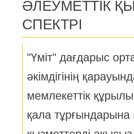
ӘЛЕУМЕТТІК Қ
СПЕКТРІ
"Үміт" дағдарыс ор
әкімдігінің қарауын
мемлекеттік құрыл
қала тұрғындарына 