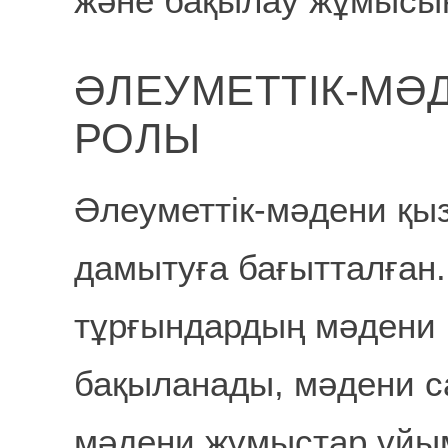
және бақылау жұмысын
ӘЛЕУМЕТТІК-МӘ
РОЛЫ
Әлеуметтік-мәдени қы
дамытуға бағытталған.
тұрғындардың мәдени қ
бақыланады, мәдени с
мәдени жұмыстар ұйы