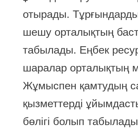
отырады. Тұрғындарды
шешу орталықтың басты
табылады. Еңбек ресур
шаралар орталықтың 
Жұмыспен қамтудың са
қызметтерді ұйымдаст
бөлігі болып табылады